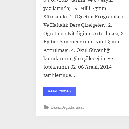
yazılarında; 19. Millî Eğitim
Şûrasında: 1. Öğretim Programları
Ve Haftalık Ders Çizelgeleri, 2.
Öğretmen Niteliğinin Artırılması, 3.
Eğitim Yöneticilerinin Niteliğinin
Artırılması, 4. Okul Güvenliği
konularının görüşüleceğini ve
toplantının 02-06 Aralık 2014
tarihlerinde…
“19.
Read More
»
MİLLÎ
EĞİTİM
ŞÛRASI
Basın Açıklaması
ÖĞRETİM
PROGRAMLARINA
İLİŞKİN
TÖS’ÜN
GÖRÜŞ
VE