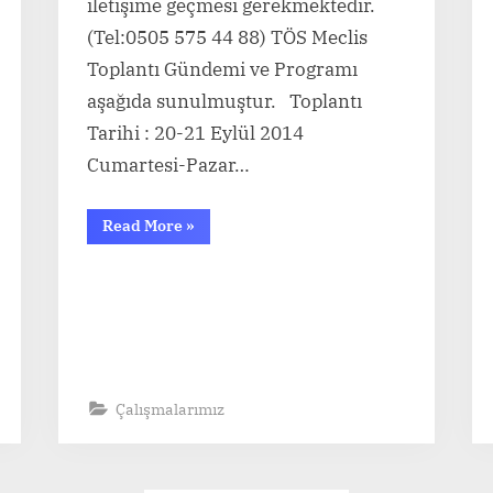
iletişime geçmesi gerekmektedir.
(Tel:0505 575 44 88) TÖS Meclis
Toplantı Gündemi ve Programı
aşağıda sunulmuştur. Toplantı
Tarihi : 20-21 Eylül 2014
Cumartesi-Pazar…
“TÖS
Read More
»
MECLİSİ
TOPLANTI
GÜNDEMİ”
Çalışmalarımız