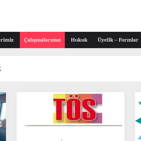
erimiz
Çalışmalarımız
Hukuk
Üyelik – Formlar
z