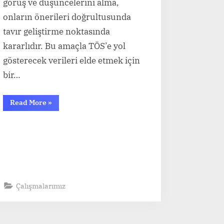
görüş ve düşüncelerini alma,
onların önerileri doğrultusunda
tavır geliştirme noktasında
kararlıdır. Bu amaçla TÖS’e yol
gösterecek verileri elde etmek için
bir…
“TÖS
Read More
»
ÖĞRETMENE
SORUYOR…”
Çalışmalarımız