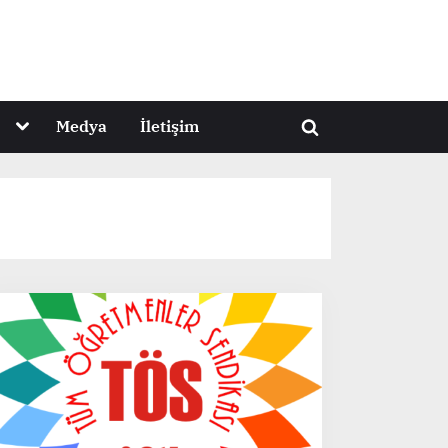
Toggle
Medya
İletişim
Toggle
sub-
menu
search
form
Toggle
sub-
menu