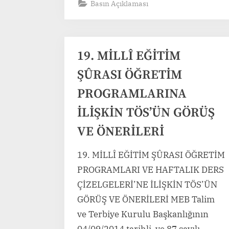
Basın Açıklaması
19. MİLLÎ EĞİTİM
ŞÛRASI ÖĞRETİM
PROGRAMLARINA
İLİŞKİN TÖS’ÜN GÖRÜŞ
VE ÖNERİLERİ
19. MİLLÎ EĞİTİM ŞÛRASI ÖĞRETİM
PROGRAMLARI VE HAFTALIK DERS
ÇİZELGELERİ’NE İLİŞKİN TÖS’ÜN
GÖRÜŞ VE ÖNERİLERİ MEB Talim
ve Terbiye Kurulu Başkanlığının
04/09/2014 tarihli ve 87 sayılı