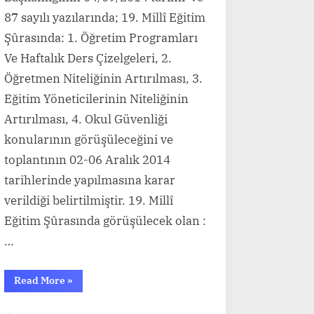
87 sayılı yazılarında; 19. Millî Eğitim
Şûrasında: 1. Öğretim Programları
Ve Haftalık Ders Çizelgeleri, 2.
Öğretmen Niteliğinin Artırılması, 3.
Eğitim Yöneticilerinin Niteliğinin
Artırılması, 4. Okul Güvenliği
konularının görüşüleceğini ve
toplantının 02-06 Aralık 2014
tarihlerinde yapılmasına karar
verildiği belirtilmiştir. 19. Millî
Eğitim Şûrasında görüşülecek olan :
…
“19.
Read More
»
MİLLÎ
EĞİTİM
ŞÛRASI