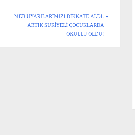
N
MEB UYARILARIMIZI DİKKATE ALDI,
e
ARTIK SURİYELİ ÇOCUKLARDA
x
OKULLU OLDU!
t
P
o
s
t
: