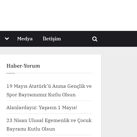
Toggle
Medya
İletişim
Toggle
sub-
menu
search
form
Haber-Yorum
19 Mayıs Atatürk’ü Anma Gençlik ve
Spor Bayramımız Kutlu Olsun
Alanlardayız: Yaşasın 1 Mayıs!
Toggle
sub-
23 Nisan Ulusal Egemenlik ve Çocuk
menu
Bayramı Kutlu Olsun