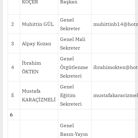
KOÇER
Başkan
Genel
2
Muhittin GÜL
muhittinb14@hotm
Sekreter
Genel Mali
3
Alpay Kozan
Sekreter
Genel
İbrahim
4
Örgütlenme
ibrahimokten@hot
ÖKTEN
Sekreteri
Genel
Mustafa
5
Eğitim
mustafakaracizme
KARAÇİZMELİ
Sekreteri
6
Genel
Basın-Yayın