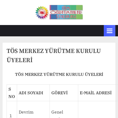
Skip
to
T
Tüm
content
Öğretmenler
Ö
Sendikası
S
TÖS MERKEZ YÜRÜTME KURULU
ÜYELERİ
TÖS MERKEZ YÜRÜTME KURULU ÜYELERİ
S
ADI SOYADI
GÖREVİ
E-MAİL ADRESİ
NO
Devrim
Genel
1