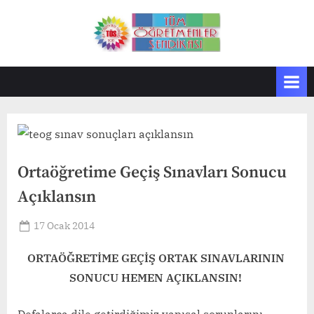
Skip
to
T
Tüm
content
Öğretmenler
Ö
Sendikası
S
Ortaöğretime Geçiş Sınavları Sonucu
Açıklansın
Posted
17 Ocak 2014
By
Basın
on
Yayın
ORTAÖĞRETİME GEÇİŞ ORTAK SINAVLARININ
SONUCU
HEMEN AÇIKLANSIN!