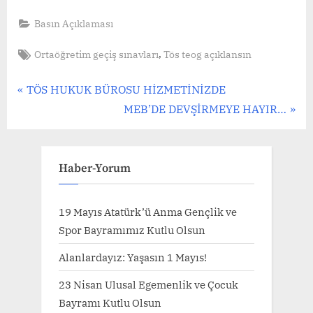
Basın Açıklaması
Tags:
,
Ortaöğretim geçiş sınavları
Tös teog açıklansın
Yazı
P
TÖS HUKUK BÜROSU HİZMETİNİZDE
r
N
MEB’DE DEVŞİRMEYE HAYIR…
gezinmesi
e
e
v
x
i
t
Haber-Yorum
o
P
u
o
19 Mayıs Atatürk’ü Anma Gençlik ve
s
s
Spor Bayramımız Kutlu Olsun
P
t
Alanlardayız: Yaşasın 1 Mayıs!
o
:
23 Nisan Ulusal Egemenlik ve Çocuk
s
Bayramı Kutlu Olsun
t