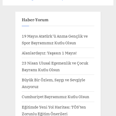
v
e
i
x
o
t
Haber-Yorum
u
P
s
o
19 Mayıs Atatürk’ü Anma Gençlik ve
P
s
Spor Bayramımız Kutlu Olsun
o
t
Alanlardayız: Yaşasın 1 Mayıs!
s
:
23 Nisan Ulusal Egemenlik ve Çocuk
t
Bayramı Kutlu Olsun
:
Büyük Bir Özlem, Saygı ve Sevgiyle
Anıyoruz
Cumhuriyet Bayramımız Kutlu Olsun
Eğitimde Yeni Yol Haritası: TÖS’ten
Zorunlu Eğitim Önerileri