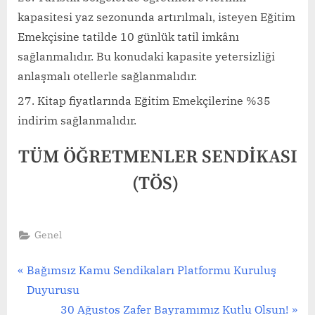
kapasitesi yaz sezonunda artırılmalı, isteyen Eğitim
Emekçisine tatilde 10 günlük tatil imkânı
sağlanmalıdır. Bu konudaki kapasite yetersizliği
anlaşmalı otellerle sağlanmalıdır.
Kitap fiyatlarında Eğitim Emekçilerine %35
indirim sağlanmalıdır.
TÜM ÖĞRETMENLER SENDİKASI
(TÖS)
Genel
Yazı
P
Bağımsız Kamu Sendikaları Platformu Kuruluş
r
Duyurusu
gezinmesi
e
N
30 Ağustos Zafer Bayramımız Kutlu Olsun!