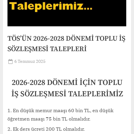
TÖS’ÜN 2026-2028 DÖNEMİ TOPLU İŞ
SÖZLEŞMESİ TALEPLERİ
Posted
6 Temmuz 2025
By
on
TosMerkez
2026-2028 DÖNEMİ İÇİN TOPLU
İŞ SÖZLEŞMESİ TALEPLERİMİZ
En düşük memur maaşı 60 bin TL, en düşük
öğretmen maaşı 75 bin TL olmalıdır.
Ek ders ücreti 200 TL olmalıdır.