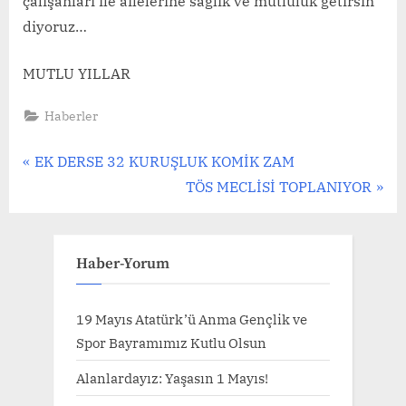
çalışanları ile ailelerine sağlık ve mutluluk getirsin
diyoruz…
MUTLU YILLAR
Haberler
Yazı
P
EK DERSE 32 KURUŞLUK KOMİK ZAM
r
N
TÖS MECLİSİ TOPLANIYOR
gezinmesi
e
e
v
x
i
t
Haber-Yorum
o
P
u
o
19 Mayıs Atatürk’ü Anma Gençlik ve
s
s
Spor Bayramımız Kutlu Olsun
P
t
Alanlardayız: Yaşasın 1 Mayıs!
o
: