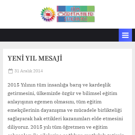
Skip
to
T
Tüm
content
Öğretmenler
Ö
Sendikası
S
YENİ YIL MESAJİ
Posted
31 Aralık 2014
By
on
TosMerkez
2015 Yılının tüm insanlığa barış ve kardeşlik
getirmesini, ülkemizde özgür ve bilimsel eğitim
anlayışının egemen olmasını, tüm eğitim
emekçilerinin dayanışma ve mücadele birlikteliği
sağlayarak hak ettikleri kazanımları elde etmesini
diliyoruz. 2015 yılı tüm öğretmen ve eğitim