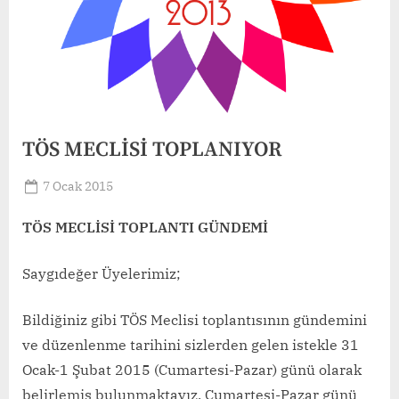
TÖS MECLİSİ TOPLANIYOR
Posted
7 Ocak 2015
By
Basın
on
Yayın
TÖS MECLİSİ TOPLANTI GÜNDEMİ
Saygıdeğer Üyelerimiz;
Bildiğiniz gibi TÖS Meclisi toplantısının gündemini
ve düzenlenme tarihini sizlerden gelen istekle 31
Ocak-1 Şubat 2015 (Cumartesi-Pazar) günü olarak
belirlemiş bulunmaktayız.
Cumartesi-Pazar günü