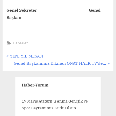
Genel Sekreter Genel
Başkan
Haberler
Yazı
P
YENİ YIL MESAJİ
r
N
Genel Başkanımız Dikmen ONAT HALK TV’de…
gezinmesi
e
e
v
x
i
t
Haber-Yorum
o
P
u
o
19 Mayıs Atatürk’ü Anma Gençlik ve
s
s
Spor Bayramımız Kutlu Olsun
P
t