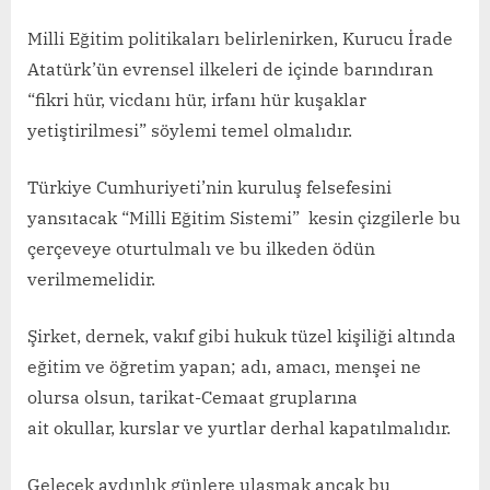
Milli Eğitim politikaları belirlenirken, Kurucu İrade
Atatürk’ün evrensel ilkeleri de içinde barındıran
“fikri hür, vicdanı hür, irfanı hür kuşaklar
yetiştirilmesi” söylemi temel olmalıdır.
Türkiye Cumhuriyeti’nin kuruluş felsefesini
yansıtacak “Milli Eğitim Sistemi” kesin çizgilerle bu
çerçeveye oturtulmalı ve bu ilkeden ödün
verilmemelidir.
Şirket, dernek, vakıf gibi hukuk tüzel kişiliği altında
eğitim ve öğretim yapan; adı, amacı, menşei ne
olursa olsun, tarikat-Cemaat gruplarına
ait okullar, kurslar ve yurtlar derhal kapatılmalıdır.
Gelecek aydınlık günlere ulaşmak ancak bu