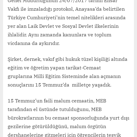
Genel Müdürlüğünün 24/07/2017 tarihli Ensar
Vakfı ile imzaladığı protokol, Anayasa’da belirtilen
Türkiye Cumhuriyeti’nin temel nitelikleri arasında
yer alan Laik Devlet ve Sosyal Devlet ilkelerinin
ihlalidir. Aynı zamanda kanunlara ve toplum
vicdanına da aykırıdır.
Şirket, dernek, vakıf gibi hukuk tüzel kişiliği altında
eğitim ve öğretim yapan tarikat-Cemaat
gruplarına Milli Eğitim Sisteminde alan açmanın
sonuçlarını 15 Temmuz’da milletçe yaşadık.
15 Temmuz’un faili malum cemaatin, MEB
tarafından el üstünde tutulduğunu, MEB
bürokratlarının bu cemaat sponsorluğunda yurt dışı
gezilerine götürüldüğünü, malum örgütün
dershanelerine gitmeleri için öğrencilerin teşvik