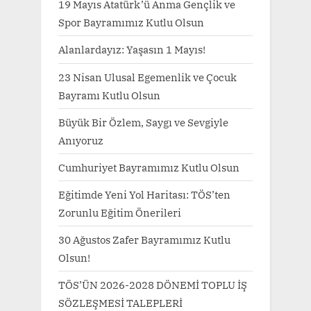
19 Mayıs Atatürk’ü Anma Gençlik ve
s
s
Spor Bayramımız Kutlu Olsun
P
t
Alanlardayız: Yaşasın 1 Mayıs!
o
:
23 Nisan Ulusal Egemenlik ve Çocuk
s
Bayramı Kutlu Olsun
t
:
Büyük Bir Özlem, Saygı ve Sevgiyle
Anıyoruz
Cumhuriyet Bayramımız Kutlu Olsun
Eğitimde Yeni Yol Haritası: TÖS’ten
Zorunlu Eğitim Önerileri
30 Ağustos Zafer Bayramımız Kutlu
Olsun!
TÖS’ÜN 2026-2028 DÖNEMİ TOPLU İŞ
SÖZLEŞMESİ TALEPLERİ