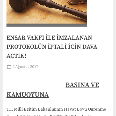
ENSAR VAKFI İLE İMZALANAN
PROTOKOLÜN İPTALİ İÇİN DAVA
AÇTIK!
Posted
2 Ağustos 2017
By
on
TosMerkez
BASINA VE
KAMUOYUNA
T.C. Milli Eğitim Bakanlığının Hayat Boyu Öğrenme