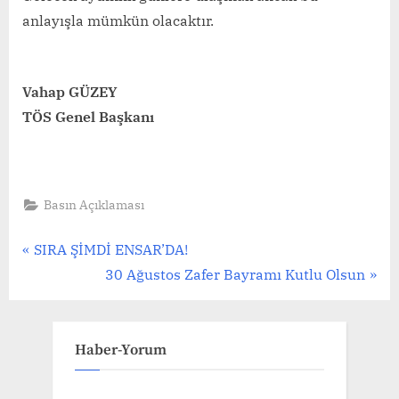
anlayışla mümkün olacaktır.
Vahap GÜZEY
TÖS Genel Başkanı
Basın Açıklaması
Yazı
P
SIRA ŞİMDİ ENSAR’DA!
r
N
30 Ağustos Zafer Bayramı Kutlu Olsun
gezinmesi
e
e
v
x
i
t
Haber-Yorum
o
P
u
o