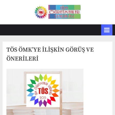
Skip
to
T
Tüm
content
Öğretmenler
Ö
Sendikası
S
TÖS ÖMK’YE İLİŞKİN GÖRÜŞ VE
ÖNERİLERİ