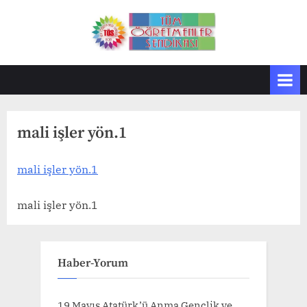
Skip
to
T
Tüm
content
Öğretmenler
Ö
Sendikası
S
mali işler yön.1
mali işler yön.1
mali işler yön.1
Haber-Yorum
19 Mayıs Atatürk’ü Anma Gençlik ve