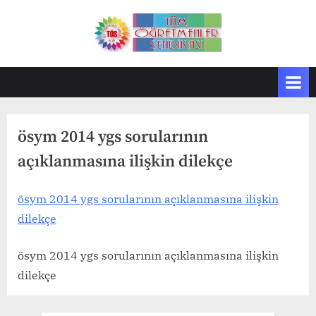
Skip
to
T
Tüm
content
Öğretmenler
Ö
Sendikası
S
ösym 2014 ygs sorularının
açıklanmasına ilişkin dilekçe
ösym 2014 ygs sorularının açıklanmasına ilişkin
dilekçe
ösym 2014 ygs sorularının açıklanmasına ilişkin
dilekçe