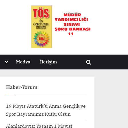
Toggle
Medya
İletişim
Toggle
sub-
menu
search
form
Haber-Yorum
19 Mayıs Atatürk’ü Anma Gençlik ve
Spor Bayramımız Kutlu Olsun
Alanlardayız: Yaşasın 1 Mayıs!