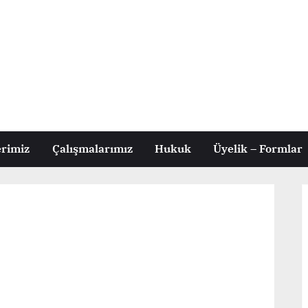
erimiz
Çalışmalarımız
Hukuk
Üyelik – Formlar