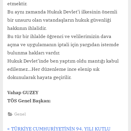
etmektir.
Bu aynı zamanda Hukuk Devlet’i ilkesinin önemli
bir unsuru olan vatandaşların hukuk güvenliği
hakkının ihlalidir.
Bu tür bir ihlalde öğrenci ve velilerimizin dava
açma ve uygulamanın iptali için yargıdan istemde
bulunma hakları vardır.
Hukuk Devlet’inde ben yaptım oldu mantığı kabul
edilemez…Her düzenleme ince elenip sık
dokunularak hayata geçirilir.
Vahap GUZEY
TÖS Genel Başkan
ı
Genel
Yazı
P
TÜRKİYE CUMHURİYETİNİN 94. YILI KUTLU