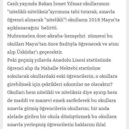
Canlı yayında Bakan İsmet Yılmaz okullarımızı
“nitelikli-niteliksiz”ayrımına tabi tutarak, sınavla
öğrenci alınacak “nitelikli”! okulların 2018 Mayıs’ta
açıklanacağını belirtti.
Muhtemelen dost-akraba-hemşehri zümresi bu
okulları Mayıs’tan önce fısıltıyla öğrenecek ve atını
alıp Üsküdar’ı geçecektir.
Peki geçmiş yıllarda Anadolu Lisesi statüsünde
öğrenci alıp da Mahalle Mektebi statüsüne
sokulacak okullardaki eski öğrencilerin, o okullara
girebilmek için çektikleri sıkıntılar ne olacaktır?
Okulları hem nitelikli ve niteliksiz diye ayırıp hem
de maddi ve manevi emek sarfederek bu okullara
sınavla girmiş öğrencilerin okullarını, bir anda
alelade girilen bir okula dönüştürmek bu okullara
sınavla yerleşmiş öğrencilerin haklarını ihlal