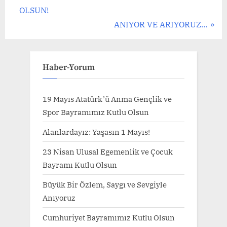
r
OLSUN!
gezinmesi
e
N
ANIYOR VE ARIYORUZ…
v
e
i
x
o
t
Haber-Yorum
u
P
s
o
19 Mayıs Atatürk’ü Anma Gençlik ve
P
s
Spor Bayramımız Kutlu Olsun
o
t
Alanlardayız: Yaşasın 1 Mayıs!
s
:
23 Nisan Ulusal Egemenlik ve Çocuk
t
Bayramı Kutlu Olsun
:
Büyük Bir Özlem, Saygı ve Sevgiyle
Anıyoruz
Cumhuriyet Bayramımız Kutlu Olsun