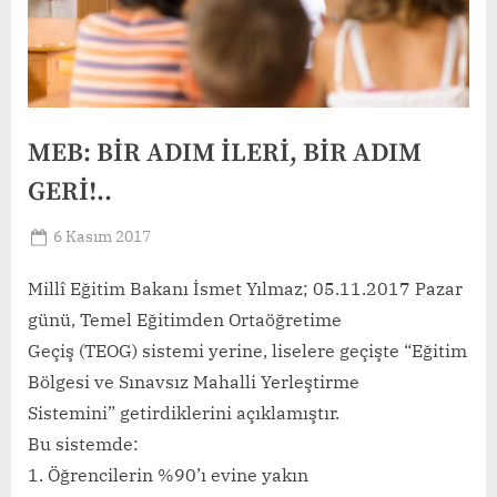
MEB: BİR ADIM İLERİ, BİR ADIM
GERİ!..
Posted
6 Kasım 2017
By
on
TosMerkez
Millî Eğitim Bakanı İsmet Yılmaz; 05.11.2017 Pazar
günü, Temel Eğitimden Ortaöğretime
Geçiş (TEOG) sistemi yerine, liselere geçişte “Eğitim
Bölgesi ve Sınavsız Mahalli Yerleştirme
Sistemini” getirdiklerini açıklamıştır.
Bu sistemde:
1. Öğrencilerin %90’ı evine yakın