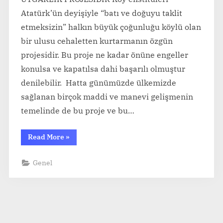
Atatürk’ün deyişiyle “batı ve doğuyu taklit
etmeksizin” halkın büyük çoğunluğu köylü olan
bir ulusu cehaletten kurtarmanın özgün
projesidir. Bu proje ne kadar önüne engeller
konulsa ve kapatılsa dahi başarılı olmuştur
denilebilir. Hatta günümüzde ülkemizde
sağlanan birçok maddi ve manevi gelişmenin
temelinde de bu proje ve bu…
“KÖY
Read More
»
ENSTİTÜLERİ;
BİR
AYDINLANMA
Genel
VE
UYGARLIK
PROJESİ”