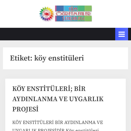
Skip
to
T
Tüm
content
Öğretmenler
Ö
Sendikası
S
Etiket:
köy enstitüleri
KÖY ENSTİTÜLERİ; BİR
AYDINLANMA VE UYGARLIK
PROJESİ
KÖY ENSTİTÜLERİ BİR AYDINLANMA VE
UYGARLIK PROJESİDİR Köy enstitüleri