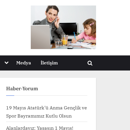
Toggle
Medya
İletişim
Toggle
sub-
menu
search
form
Haber-Yorum
19 Mayıs Atatürk’ü Anma Gençlik ve
Spor Bayramımız Kutlu Olsun
Alanlardayız: Yaşasın 1 Mayıs!