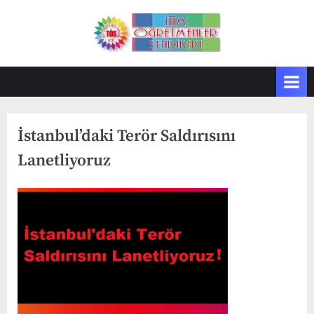
Skip
to
T
Tüm
content
Öğretmenler
Ö
Sendikası
S
İstanbul’daki Terör Saldırısını
Lanetliyoruz